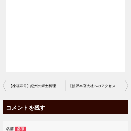
投
【徐福寿司】紀州の郷土料理、さんま姿寿司
【熊野本宮大社へのアクセス】車・バスでの行き方や駐車場、料金について
稿
ナ
コメントを残す
ビ
ゲ
名前
必須