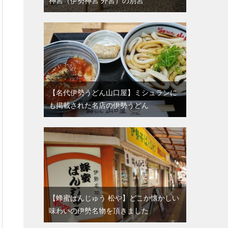
神宮（伊勢神宮 外宮）の別宮
【名代伊勢うどん山口屋】ミシュランに
も掲載された名店の伊勢うどん
【蜂蜜ぱんじゅう 松や】どこか懐かしい
味わいの伊勢名物を頂きました