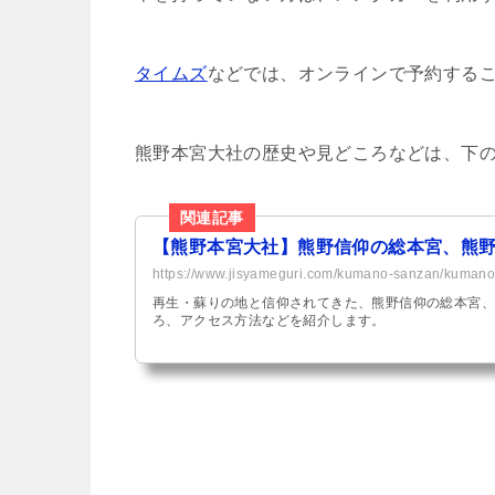
タイムズ
などでは、オンラインで予約する
熊野本宮大社の歴史や見どころなどは、下
【熊野本宮大社】熊野信仰の総本宮、熊
https://www.jisyameguri.com/kumano-sanzan/kumano
再生・蘇りの地と信仰されてきた、熊野信仰の総本宮、
ろ、アクセス方法などを紹介します。