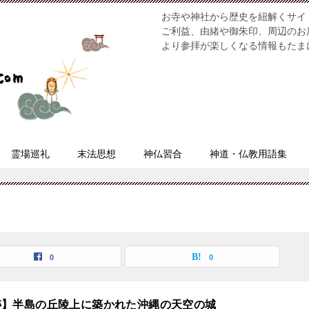
お寺や神社から歴史を紐解くサイ
ご利益、由緒や御朱印、周辺のお
より参拝が楽しくなる情報もたま
霊場巡礼
末法思想
神仏習合
神道・仏教用語集
0
0
跡】半島の丘陵上に築かれた沖縄の天空の城