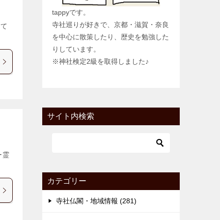
tappyです。
寺社巡りが好きで、京都・滋賀・奈良
って
を中心に散策したり、歴史を勉強した
りしています。
※神社検定2級を取得しました♪
サイト内検索
ー霊
カテゴリー
寺社仏閣・地域情報 (281)