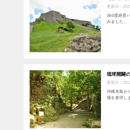
更新日：
20
360度絶
みました。
琉球開闢
更新日：
20
沖縄本島か
場を参拝し