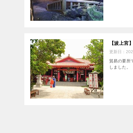
【波上宮
更新日：
20
貿易の要所
しました。