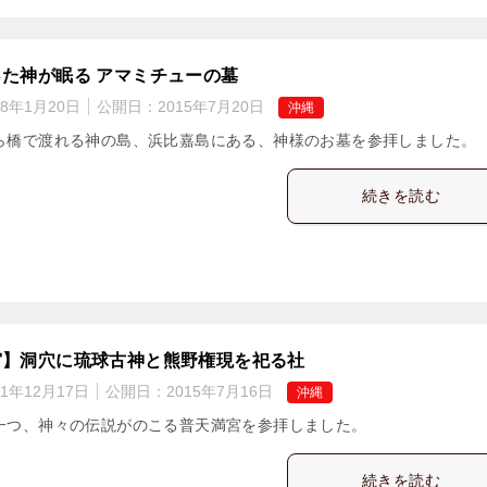
た神が眠る アマミチューの墓
18年1月20日
公開日：
2015年7月20日
沖縄
ら橋で渡れる神の島、浜比嘉島にある、神様のお墓を参拝しました。
続きを読む
宮】洞穴に琉球古神と熊野権現を祀る社
21年12月17日
公開日：
2015年7月16日
沖縄
一つ、神々の伝説がのこる普天満宮を参拝しました。
続きを読む