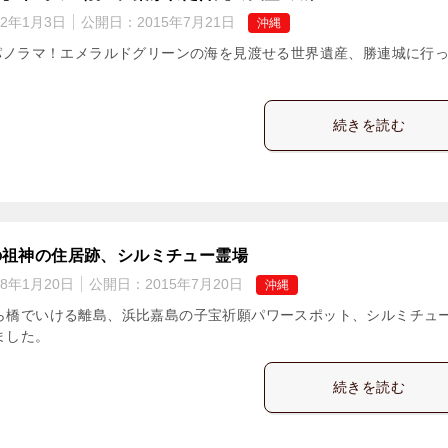
22年1月3日
公開日：
2015年7月21日
沖縄
景パノラマ！エメラルドグリーンの海を見渡せる世界遺産、勝連城に行
続きを読む
の祖神の住居跡、シルミチュー霊場
18年1月20日
公開日：
2015年7月20日
沖縄
ら橋でいける離島、浜比嘉島の子宝祈願パワースポット、シルミチュ
ました。
続きを読む