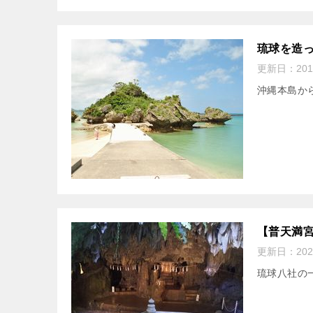
琉球を造っ
更新日：
20
沖縄本島か
【普天満
更新日：
20
琉球八社の