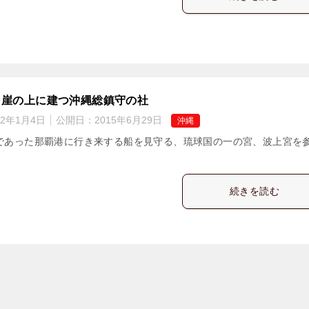
】崖の上に建つ沖縄総鎮守の社
22年1月4日
公開日：
2015年6月29日
沖縄
であった那覇港に行き来する船を見守る、琉球国の一の宮、波上宮を
続きを読む