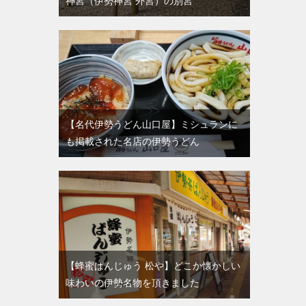
神宮（伊勢神宮 外宮）の別宮
【名代伊勢うどん山口屋】ミシュランに
も掲載された名店の伊勢うどん
【蜂蜜ぱんじゅう 松や】どこか懐かしい
味わいの伊勢名物を頂きました