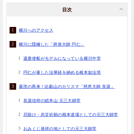
目次
横川へのアクセス
横川に隠棲した「慈覚大師 円仁」
遣唐使船がモデルになっている横川中堂
円仁が著した法華経を納める根本如法塔
最澄の再来！比叡山のカリスマ「慈恵大師 良源」
良源信仰の総本山 元三大師堂
厄除け・息災祈願の根本道場としての元三大師堂
おみくじ発祥の地としての元三大師堂