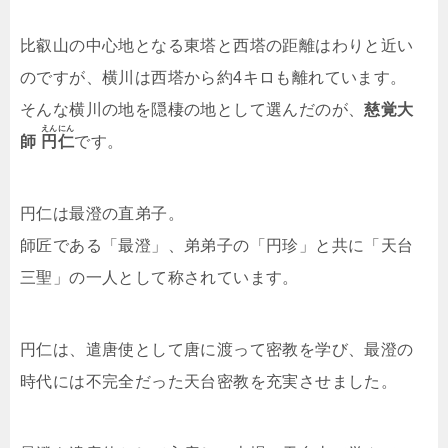
比叡山の中心地となる東塔と西塔の距離はわりと近い
のですが、横川は西塔から約4キロも離れています。
そんな横川の地を隠棲の地として選んだのが、
慈覚大
えんにん
師
円仁
です。
円仁は最澄の直弟子。
師匠である「最澄」、弟弟子の「円珍」と共に「天台
三聖」の一人として称されています。
円仁は、遣唐使として唐に渡って密教を学び、最澄の
時代には不完全だった天台密教を充実させました。