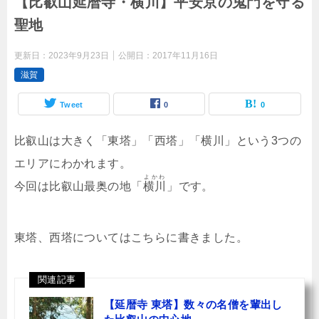
【比叡山延暦寺・横川】平安京の鬼門を守る
聖地
更新日：
2023年9月23日
公開日：
2017年11月16日
滋賀
Tweet
0
0
比叡山は大きく「東塔」「西塔」「横川」という3つの
エリアにわかれます。
よかわ
今回は比叡山最奥の地「
横川
」です。
東塔、西塔についてはこちらに書きました。
関連記事
【延暦寺 東塔】数々の名僧を輩出し