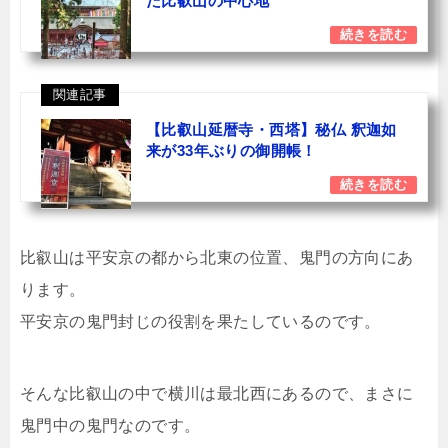
た比叡山の中心地
関連記事
【比叡山延暦寺・西塔】秘仏 釈迦如
来が33年ぶりの御開帳！
比叡山は平安京の都から北東の位置、鬼門の方向にあ
ります。
平安京の鬼門封じの役割を果たしているのです。
そんな比叡山の中で横川は最北西にあるので、まさに
鬼門中の鬼門なのです。