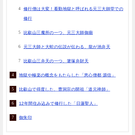
修行僧は大変！看勤地獄と呼ばれる元三大師堂での
修行
比叡山三魔所の一つ、元三大師御廟
元三大師と大蛇の伝説が伝わる、龍が池弁天
比叡山三弁天の一つ、箸塚弁財天
地獄や極楽の概念をもたらした「恵心僧都 源信」
比叡山で得度した、曹洞宗の開祖「道元禅師」
12年間住み込みで修行した「日蓮聖人」
御朱印