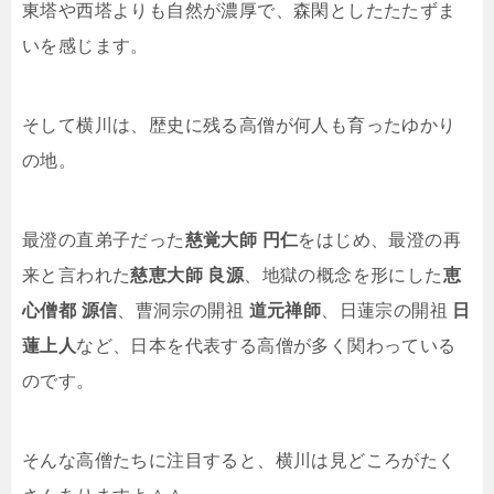
東塔や西塔よりも自然が濃厚で、森閑としたたたずま
いを感じます。
そして横川は、歴史に残る高僧が何人も育ったゆかり
の地。
最澄の直弟子だった
慈覚大師 円仁
をはじめ、最澄の再
来と言われた
慈恵大師 良源
、地獄の概念を形にした
恵
心僧都 源信
、曹洞宗の開祖
道元禅師
、日蓮宗の開祖
日
蓮上人
など、日本を代表する高僧が多く関わっている
のです。
そんな高僧たちに注目すると、横川は見どころがたく