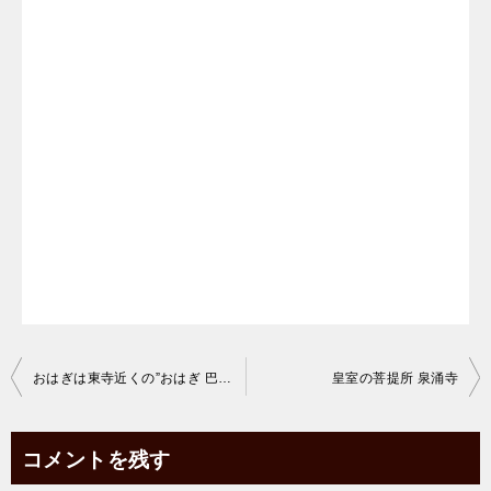
投
おはぎは東寺近くの”おはぎ 巴屋”が私の中では一番です。
皇室の菩提所 泉涌寺
稿
ナ
コメントを残す
ビ