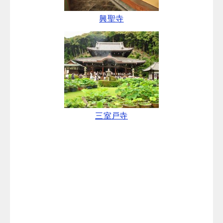
興聖寺
三室戸寺