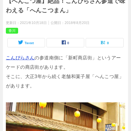
【へんこつ屋】絶品！こんぴらさん参道で味
わえる「へんこつまん」
更新日：
2021年10月18日
公開日：
2018年8月20日
香川
Tweet
0
0
こんぴらさん
の参道南側に「新町商店街」というアー
ケードの商店街があります。
そこに、大正3年から続く老舗和菓子屋「へんこつ屋」
があります。