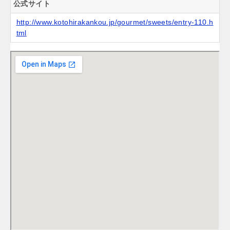
公式サイト
http://www.kotohirakankou.jp/gourmet/sweets/entry-110.h
tml