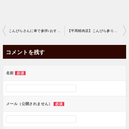
投
こんぴらさんに車で参拝♪おすすめ駐車場を紹介
【平岡精肉店】こんぴら参りで必ず食べておきたい絶品の肉コロッケ
稿
ナ
コメントを残す
ビ
ゲ
名前
必須
ー
シ
ョ
ン
メール（公開されません）
必須