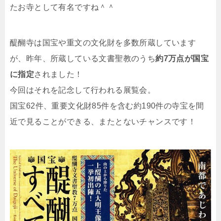
たお寺として有名ですね＾＾
醍醐寺は国宝や重文の文化財を多数所蔵しています
が、昨年、所蔵している文書聖教のうち
約7万点が国宝
に指定
されました！
今回はそれを記念して行われる展覧会。
国宝62件、重要文化財85件を含む約190件の寺宝を間
近で見ることができる、またとないチャンスです！