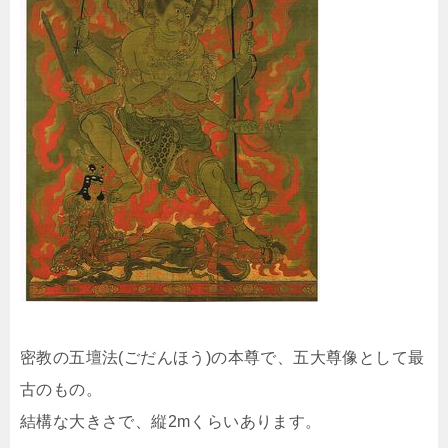
密教の五壇法(ごだんほう)の本尊で、五大尊像として最
古のもの。
結構な大きさで、縦2mくらいあります。