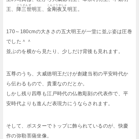
ごうざんぜ
こんごうやしゃ
王、
降三世
明王、
金剛夜叉
明王。
170～180cmの大きさの五大明王が一堂に並ぶ姿は圧巻
でした＾＾
並ぶのを横から見たり、少しだけ背後も見れます。
五尊のうち、大威徳明王だけが創建当初の平安時代か
ら伝わるもので、貴重なのだとか。
しかし残り四尊も江戸時代の仏教彫刻の代表作で、平
安時代よりも進んだ表現力にうならされます。
そして、ポスターでトップに飾られているのが、快慶
作の弥勒菩薩坐像。