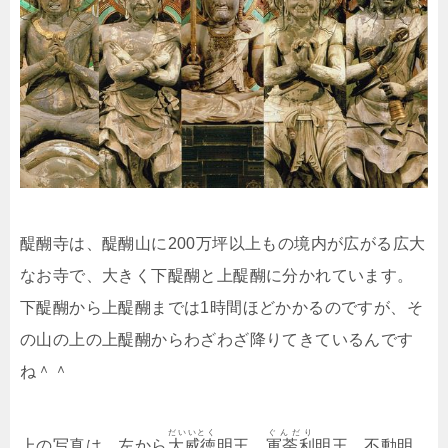
醍醐寺は、醍醐山に200万坪以上もの境内が広がる広大
なお寺で、大きく下醍醐と上醍醐に分かれています。
下醍醐から上醍醐までは1時間ほどかかるのですが、そ
の山の上の上醍醐からわざわざ降りてきているんです
ね＾＾
だいいとく
ぐんだり
上の写真は、左から
大威徳
明王、
軍荼利
明王、不動明