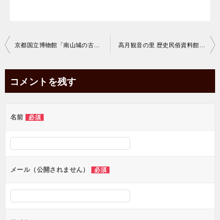
投
京都国立博物館「南山城の古寺巡礼」に行きました。
高月観音の里 歴史民俗資料館「戦火
稿
ナ
コメントを残す
ビ
ゲ
名前
必須
ー
シ
ョ
ン
メール（公開されません）
必須