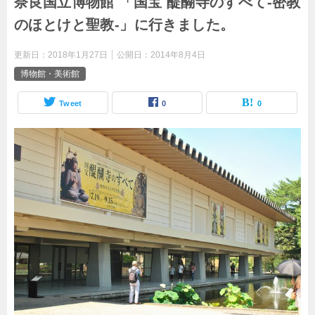
奈良国立博物館 「国宝 醍醐寺のすべて-密教
のほとけと聖教-」に行きました。
更新日：
2018年1月27日
公開日：
2014年8月4日
博物館・美術館
Tweet
0
0