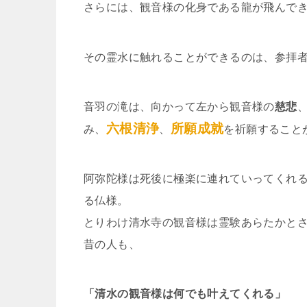
さらには、観音様の化身である龍が飛んで
その霊水に触れることができるのは、参拝
音羽の滝は、向かって左から観音様の
慈悲
六根清浄
所願成就
み、
、
を祈願すること
阿弥陀様は死後に極楽に連れていってくれ
る仏様。
とりわけ清水寺の観音様は霊験あらたかと
昔の人も、
「清水の観音様は何でも叶えてくれる」