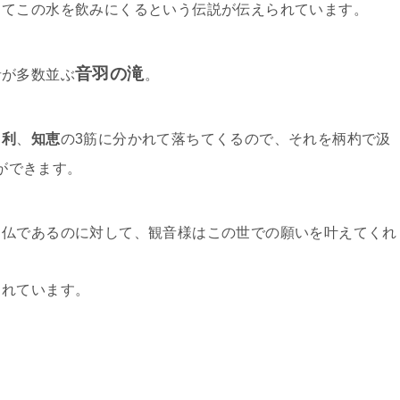
きてこの水を飲みにくるという伝説が伝えられています。
音羽の滝
者が多数並ぶ
。
、
利
、
知恵
の3筋に分かれて落ちてくるので、それを柄杓で汲
ができます。
る仏であるのに対して、観音様はこの世での願いを叶えてくれ
されています。