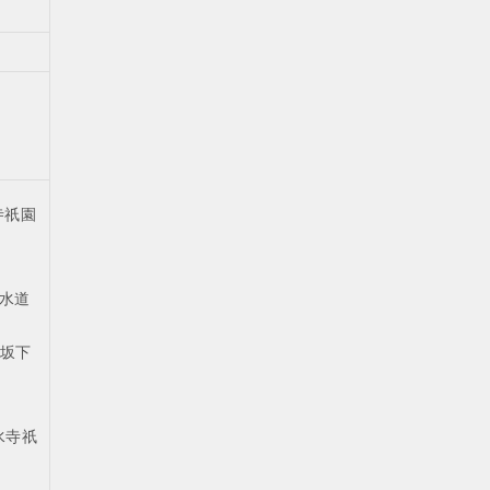
寺祇園
清水道
条坂下
水寺祇