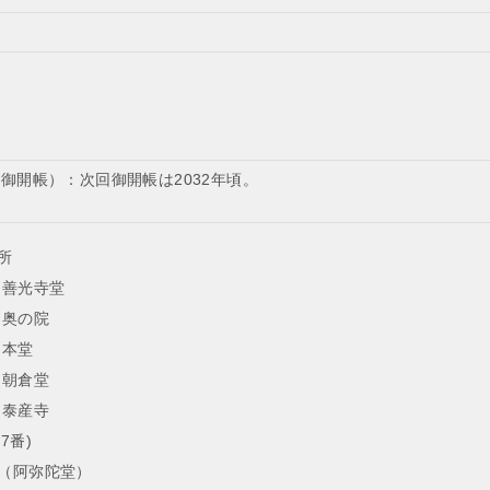
御開帳）：次回御開帳は2032年頃。
所
 善光寺堂
 奥の院
 本堂
 朝倉堂
 泰産寺
7番)
所（阿弥陀堂）