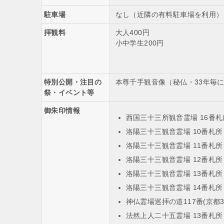
駐車場
なし（近隣の有料駐車場を利用）
拝観料
大人400円
小中学生200円
特別公開・注目の
本尊千手観音像（秘仏・33年毎に
祭・イベント等
御朱印情報
西国三十三所観音霊場 16番札
洛陽三十三観音霊場 10番札所
洛陽三十三観音霊場 11番札所
洛陽三十三観音霊場 12番札所
洛陽三十三観音霊場 13番札所
洛陽三十三観音霊場 14番札所
神仏霊場巡拝の道117番(京都3
法然上人二十五霊場 13番札