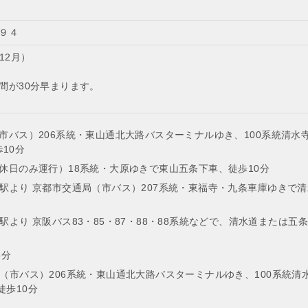
９４
～12月）
間が30分早まります。
（市バス）206系統・東山通北大路バスターミナルゆき、100系統清水
10分
・休日のみ運行）18系統・大原ゆきで東山五条下車、徒歩10分
条駅より 京都市交通局（市バス）207系統・東福寺・九条車庫ゆきで
駅より 京阪バス83・85・87・88・88系統などで、清水道または五
5分
局（市バス）206系統・東山通北大路バスターミナルゆき、100系統清
徒歩10分