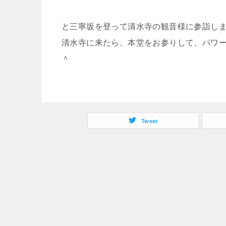
と三寧坂を登って清水寺の観音様に参詣し
清水寺に来たら、本堂をお参りして、パワ
＾
Tweet