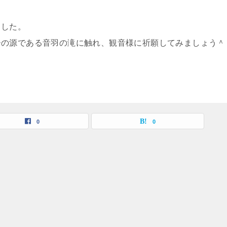
ました。
ーの源である音羽の滝に触れ、観音様に祈願してみましょう＾
0
0