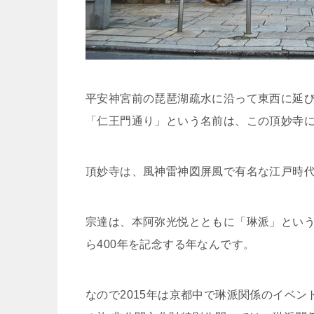
平安神宮前の琵琶湖疏水に沿って東西に延び
「仁王門通り」という名前は、この頂妙寺
頂妙寺は、風神雷神図屏風で有名な江戸時
宗達は、本阿弥光悦とともに「琳派」という
ら400年を記念する年なんです。
なので2015年は京都中で琳派関係のイベン