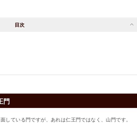
目次
王門
に面している門ですが、あれは仁王門ではなく、山門です。