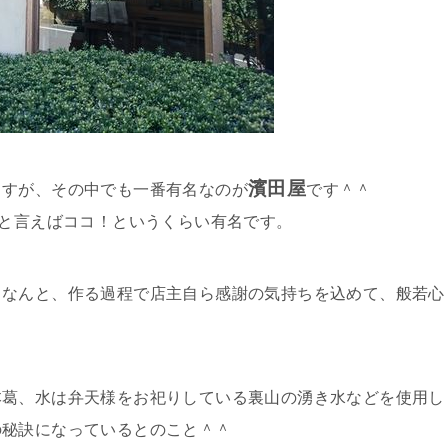
濱田屋
ますが、その中でも一番有名なのが
です＾＾
腐と言えばココ！というくらい有名です。
、なんと、作る過程で店主自ら感謝の気持ちを込めて、般若心
本葛、水は弁天様をお祀りしている裏山の湧き水などを使用し
の秘訣になっているとのこと＾＾