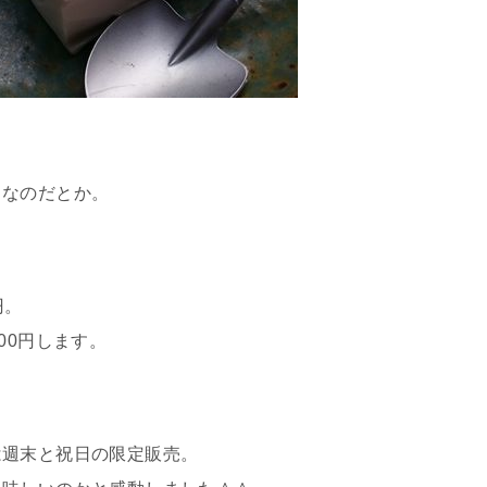
らなのだとか。
円。
00円します。
は週末と祝日の限定販売。