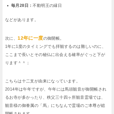
毎月28日：
不動明王の縁日
などがあります。
12年に一度
次に、
の御開帳。
1年に1度のタイミングでも拝観するのは難しいのに、
ここまで長いとその秘仏に出会える確率がぐっと下が
ります＾＾；
こちらは十二支が由来になっています。
2014年は午年ですが、午年には馬頭観音が御開帳され
るお寺が多かったり、秩父三十四ヶ所観音霊場では、
観音様の御眷属の「馬」にちなんで霊場のご本尊が総
開帳されます。