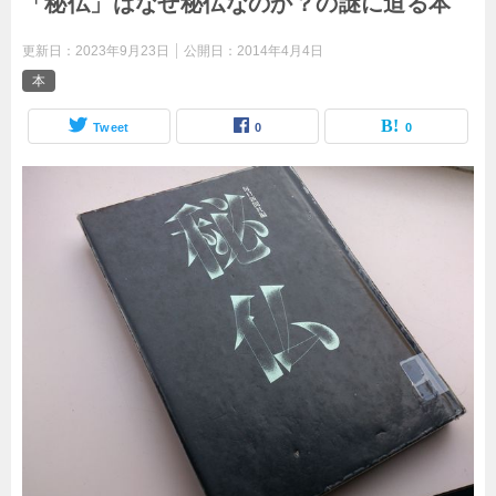
「秘仏」はなぜ秘仏なのか？の謎に迫る本
更新日：
2023年9月23日
公開日：
2014年4月4日
本
Tweet
0
0