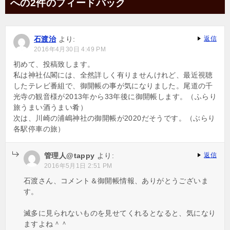
への2件のフィードバック
ゲ
ー
石渡治
より:
返信
シ
2016年4月30日 4:49 PM
ョ
初めて、投稿致します。
私は神社仏閣には、全然詳しく有りませんけれど、最近視聴
ン
したテレビ番組で、御開帳の事が気になりました。尾道の千
光寺の観音様が2013年から33年後に御開帳します。（ふらり
旅うまい酒うまい肴）
次は、川崎の浦嶋神社の御開帳が2020だそうです。（ぶらり
各駅停車の旅）
管理人@tappy
より:
返信
2016年5月1日 2:51 PM
石渡さん、コメント＆御開帳情報、ありがとうございま
す。
滅多に見られないものを見せてくれるとなると、気になり
ますよね＾＾