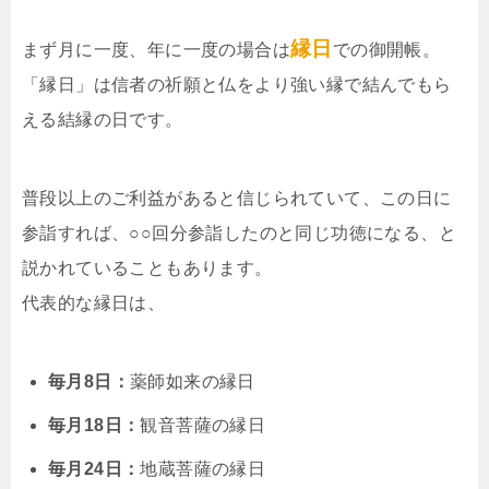
縁日
まず月に一度、年に一度の場合は
での御開帳。
「縁日」は信者の祈願と仏をより強い縁で結んでもら
える結縁の日です。
普段以上のご利益があると信じられていて、この日に
参詣すれば、○○回分参詣したのと同じ功徳になる、と
説かれていることもあります。
代表的な縁日は、
毎月8日：
薬師如来の縁日
毎月18日：
観音菩薩の縁日
毎月24日：
地蔵菩薩の縁日