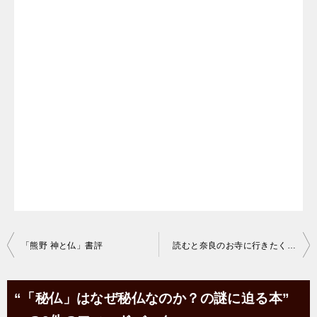
投
「熊野 神と仏」書評
読むと奈良のお寺に行きたくなる「
稿
ナ
“「秘仏」はなぜ秘仏なのか？の謎に迫る本”
ビ